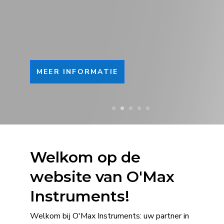
droge LMD
Extra prijsvoordeel én 0% rente! Actie
geldig tot en met 30 juni as.
MEER INFORMATIE
MEER INFORMATIE
MEER INFORMATIE
MEER INFORMATIE
MEER INFORMATIE
Welkom op de
website van O'Max
Instruments!
Welkom bij O'Max Instruments: uw partner in