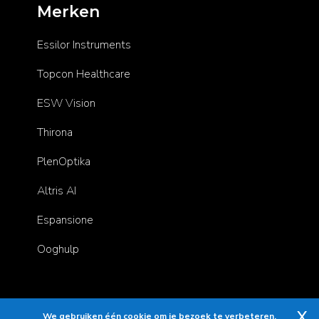
Merken
Essilor Instruments
Topcon Healthcare
ESW Vision
Thirona
PlenOptika
Altris AI
Espansione
Ooghulp
X
Copyright © 2025 Essilor Instruments. All rights reserved.
We gebruiken één cookie om je bezoek te verbeteren.