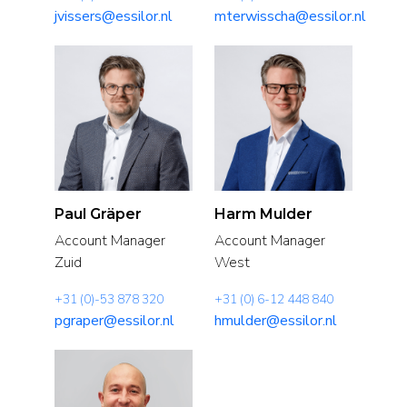
jvissers@essilor.nl
mterwisscha@essilor.nl
Paul Gräper
Harm Mulder
Account Manager
Account Manager
Zuid
West
+31 (0)-53 878 320
+31 (0) 6-12 448 840
pgraper@essilor.nl
hmulder@essilor.nl