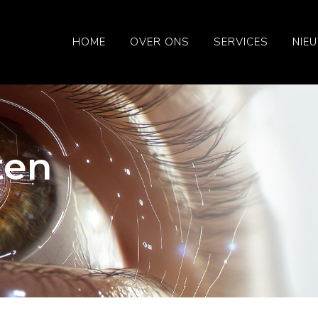
HOME
OVER ONS
SERVICES
NIE
ten